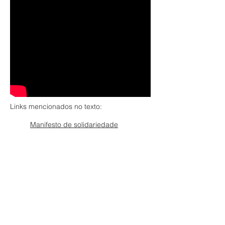
Links mencionados no texto:
Manifesto de solidariedade
Relato de Filipe Faria, um dos jovens
detidos
Página de solidariedade aos jovens
Sobre o infiltrado do Exército
Matéria de Luis Nassif, detalhando o
processo todo