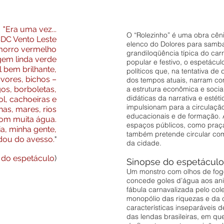
"Era uma vez...
O “Rolezinho” é uma obra cêni
DC Vento Leste
elenco do Dolores para samba
morro vermelho
grandiloqüência típica do car
gem linda verde
popular e festivo, o espetácul
 bem brilhante,
políticos que, na tentativa de 
vores, bichos –
dos tempos atuais, narram com
os, borboletas,
a estrutura econômica e socia
didáticas da narrativa e esté
sol, cachoeiras e
impulsionam para a circulaç
as, mares, rios
educacionais e de formação. 
com muita água.
espaços públicos, como praça
a, minha gente,
também pretende circular co
"
ou do avesso.
da cidade.
 do espetáculo
)
Sinopse do espetáculo
Um monstro com olhos de fogo
concede goles d’água aos ani
fábula carnavalizada pelo col
monopólio das riquezas e da 
características inseparáveis d
das lendas brasileiras, em qu