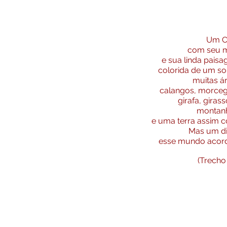
Um C
com seu 
e sua linda paisa
colorida de um sol
muitas ár
calangos, morceg
girafa, giras
montanh
e uma terra assim 
Mas um di
esse mundo acord
(Trecho