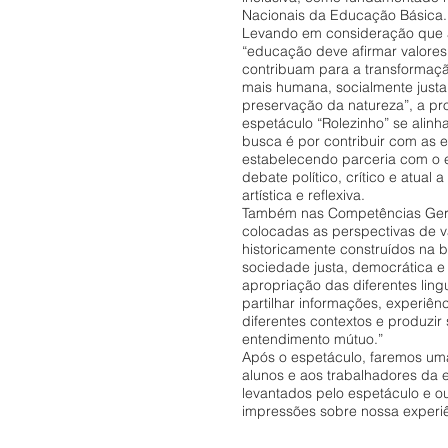
Nacionais da Educação Básica.
Levando em consideração que
“educação deve afirmar valores
contribuam para a transformaç
mais humana, socialmente justa
preservação da natureza”, a pr
espetáculo “Rolezinho” se alinh
busca é por contribuir com as 
estabelecendo parceria com o 
debate político, crítico e atual 
artística e reflexiva.
Também nas Competências Gera
colocadas as perspectivas de 
historicamente construídos na
sociedade justa, democrática e 
apropriação das diferentes lin
partilhar informações, experiên
diferentes contextos e produzir
entendimento mútuo.”
Após o espetáculo, faremos um
alunos e aos trabalhadores da 
levantados pelo espetáculo e ouv
impressões sobre nossa experiên