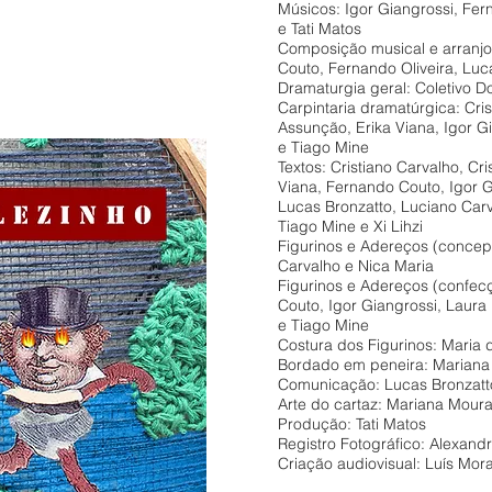
Músicos: Igor Giangrossi, Fern
e Tati Matos
Composição musical e arranjo
Couto, Fernando Oliveira, Luca
Dramaturgia geral: Coletivo D
Carpintaria dramatúrgica: Cris
Assunção, Erika Viana, Igor G
e Tiago Mine
Textos: Cristiano Carvalho, Cr
Viana, Fernando Couto, Igor Gi
Lucas Bronzatto, Luciano Carva
Tiago Mine e Xi Lihzi
Figurinos e Adereços (concepç
Carvalho e Nica Maria
Figurinos e Adereços (confecç
Couto, Igor Giangrossi, Laura
e Tiago Mine
Costura dos Figurinos: Maria
Bordado em peneira: Mariana
Comunicação: Lucas Bronzatt
Arte do cartaz: Mariana Mour
Produção: Tati Matos
Registro Fotográfico: Alexand
Criação audiovisual: Luís Mor