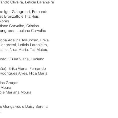
ando Oliveira, Letícia Laranjeira
s: Igor Giangrossi, Fernando
s Bronzatto e Tita Reis
olores
tiano Carvalho, Cristina
iangrossi, Luciano Carvalho
istina Adelina Assunção, Erika
angrossi, Leticia Laranjeira,
lho, Nica Maria, Tati Matos,
ão): Erika Viana, Luciano
ão): Erika Viana, Fernando
 Rodrigues Alves, Nica Maria
 das Graças
 Moura
o e Mariana Moura
a
re Gonçalves e Daisy Serena
a