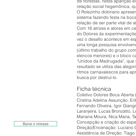
de florestas, nesta aparição 
relação social hegemônica, q
O Rolezinho doloriano apresent
sistema fazendo festa na boc
relação de ser parte vital de 
Com 16 atrizes e atores em ce
do Dolores às experimentaçõ
vez o desafio acontece em es
uma longa pesquisa envolvend
(último trabalho do grupo co
elencos menores) e o bloco ca
“Unidos da Madrugada”, que s
resultado se utiliza das alego
ritmos carnavalescos para ap
busca por destruí-lo.
Ficha técnica
Coletivo Dolores Boca Aberta (
Cristina Adelina Assunção, Er
Fernando Oliveira, Igor Giangro
Laranjeira, Lucas Bronzatto, 
Mariana Moura, Nica Maria, Ta
Concepção e criação do espet
Baixe o release
Direção/Encenação: Luciano 
Assistência de Direção: Tiago