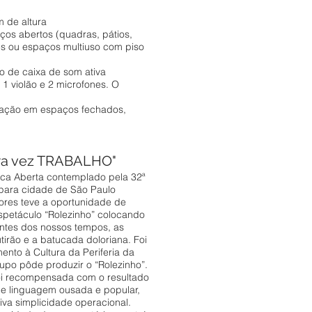
s
 de altura
ços abertos (quadras, pátios,
 ou espaços multiuso com piso
o de caixa de som ativa
1 violão e 2 microfones. O
zação em espaços fechados,
tra vez TRABALHO"
Boca Aberta contemplado pela 32ª
para cidade de São Paulo
ores teve a oportunidade de
espetáculo “Rolezinho” colocando
ntes dos nossos tempos, as
irão e a batucada doloriana. Foi
nto à Cultura da Periferia da
upo pôde produzir o “Rolezinho”.
oi recompensada com o resultado
e linguagem ousada e popular,
iva simplicidade operacional.