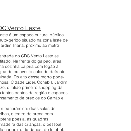
DC Vento Leste
ste é um espaço cultural público
auto-gerido situado na zona leste de
Jardim Triana, próximo ao metrô
entrada do CDC Vento Leste se
tado. Na frente do galpão, área
ma cozinha caipira com fogão à
grande catavento colorido defronte
elhada. Do alto desse morro pode-
rmosa, Cidade Líder, Cohab I, Jardim
zo, o falido primeiro shopping da
os tantos pontos da região e espaços
ensamento de prédios do Carrão e
m panorâmica: duas salas de
elhos, o teatro de arena com
 tótens poesia, as quadras
 madeira das crianças, o pessoal
da capoeira, da dança, do futebol,