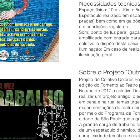
Necessidades técnica
Espaço físico: 10m x 10m e 5m
Espetáculo realizado em espa
praças) bem como em galpões
em condições regulares.
Som: ponto de luz para ligaçã
amplificada com entrada para 
coletivo já dispõe desta caixa.
Iluminação: Em caso de reali
iluminação geral.
Sobre o Projeto "Ou
Projeto do Coletivo Dolores 
edição do Fomento ao Teatro 
No ano de 2017 o coletivo Dol
realizar um projeto antigo, o 
em cena e na rua, temas urge
experimentações do teatro mut
por meio do Programa de Fome
cidade de São Paulo que o gr
A grande carga de trabalho f
de um espetáculo dinâmico, d
complexidade temática e relat