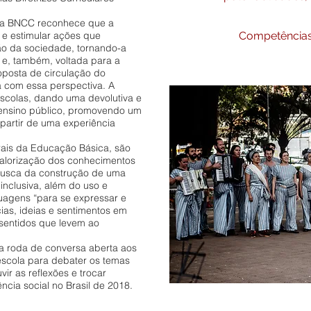
 a BNCC reconhece que a
 e estimular ações que
Competências
ão da sociedade, tornando-a
 e, também, voltada para a
oposta de circulação do
a com essa perspectiva. A
escolas, dando uma devolutiva e
ensino público, promovendo um
a partir de uma experiência
is da Educação Básica, são
valorização dos conhecimentos
 busca da construção de uma
inclusiva, além do uso e
guagens “para se expressar e
cias, ideias e sentimentos em
 sentidos que levem ao
a roda de conversa aberta aos
escola para debater os temas
ir as reflexões e trocar
cia social no Brasil de 2018.