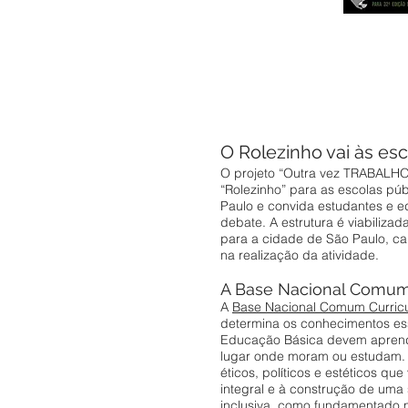
O Rolezinho vai às es
O projeto “Outra vez TRABALHO”
“Rolezinho” para as escolas pú
Paulo e convida estudantes e e
debate. A estrutura é viabiliza
para a cidade de São Paulo, c
na realização da atividade.
A Base Nacional Comum 
A
Base Nacional Comum Curricu
determina os conhecimentos es
Educação Básica devem apren
lugar onde moram ou estudam. E
éticos, políticos e estéticos q
integral e à construção de uma
inclusiva, como fundamentado na