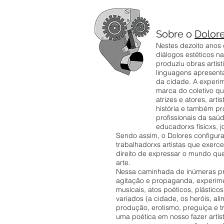
Sobre o
Dolor
Nestes dezoito anos
diálogos estéticos na
produziu obras artíst
linguagens apresent
da cidade. A experi
marca do coletivo q
atrizes e atores, arti
história e também pr
profissionais da saú
educadorxs físicxs, jo
Sendo assim, o Dolores configu
trabalhadorxs artistas que exerce
direito de expressar o mundo que
arte.
Nessa caminhada de inúmeras p
agitação e propaganda, experime
musicais, atos poéticos, plástico
variados (a cidade, os heróis, al
produção, erotismo, preguiça e t
uma poética em nosso fazer artísti