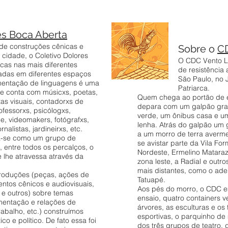
es Boca Aberta
 de construções cênicas e
Sobre o
C
 cidade, o Coletivo Dolores
O CDC Vento Le
icas nas mais diferentes
de resistência 
adas em diferentes espaços
São Paulo, no 
mentação de linguagens é uma
Patriarca.
ue conta com músicxs, poetas,
Quem chega ao portão de 
stas visuais, contadorxs de
depara com um galpão grafi
ofessorxs, psicólogxs,
verde, um ônibus casa e u
de, videomakers, fotógrafxs,
lenha. Atrás do galpão um 
rnalistas, jardineirxs, etc.
a um morro de terra averm
ra-se como um grupo de
se avistar parte da Vila Fo
, entre todos os percalços, o
Nordeste, Ermelino Mataraz
 lhe atravessa através da
zona leste, a Radial e outr
mais distantes, como o ad
roduções (peças, ações de
Tatuapé.
ntos cênicos e audiovisuais,
Aos pés do morro, o CDC e
s e outros) sobre temas
ensaio, quatro containers v
imentação e relações de
árvores, as esculturas e os
rabalho, etc.) construímos
esportivas, o parquinho de
co e político. De fato essa foi
dos três grupos de teatro, 