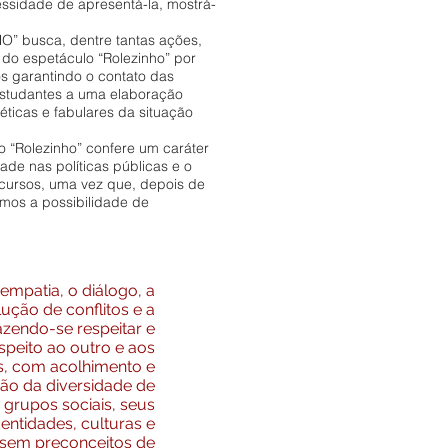
essidade de apresentá-la, mostrá-
O” busca, dentre tantas ações,
a do espetáculo “Rolezinho” por
os garantindo o contato das
estudantes a uma elaboração
éticas e fabulares da situação
do “Rolezinho” confere um caráter
de nas políticas públicas e o
cursos, uma vez que, depois de
mos a possibilidade de
 empatia, o diálogo, a
lução de conflitos e a
zendo-se respeitar e
peito ao outro e aos
s, com acolhimento e
ção da diversidade de
 grupos sociais, seus
dentidades, culturas e
 sem preconceitos de