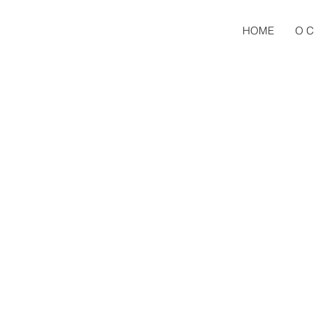
HOME
O C