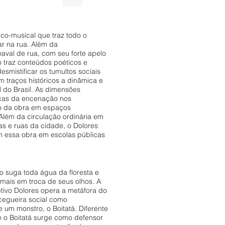
co-musical que traz todo o
r na rua. Além da
naval de rua, com seu forte apelo
o traz conteúdos poéticos e
desmistificar os tumultos sociais
 traços históricos a dinâmica e
l do Brasil. As dimensões
ticas da encenação nos
ão da obra em espaços
Além da circulação ordinária em
s e ruas da cidade, o Dolores
m essa obra em escolas públicas
 suga toda água da floresta e
mais em troca de seus olhos. A
etivo Dolores opera a metáfora do
cegueira social como
e um monstro, o Boitatá. Diferente
e o Boitatá surge como defensor