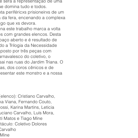
ele será a representação de uma
ue domina tudo e todos.
a periféricxs prisioneirxs de um
a da fera, encenando a complexa
algo que xs devora.
na este trabalho marca a volta
es com grandes elencos. Desta
paço aberto e é resultado de
o a Trilogia da Necessidade
mposto por três peças com
rnavalesco do coletivo, o
ai nas ruas do Jardim Triana. O
rias, dos coros cênicos e de
resentar este monstro e a nossa
elenco): Cristiano Carvalho,
ika Viana, Fernando Couto,
ssi, Karina Martins, Leticia
Luciano Carvalho, Luís Mora,
ti Matos e Tiago Mine
áculo: Coletivo Dolores
Carvalho
 Mine