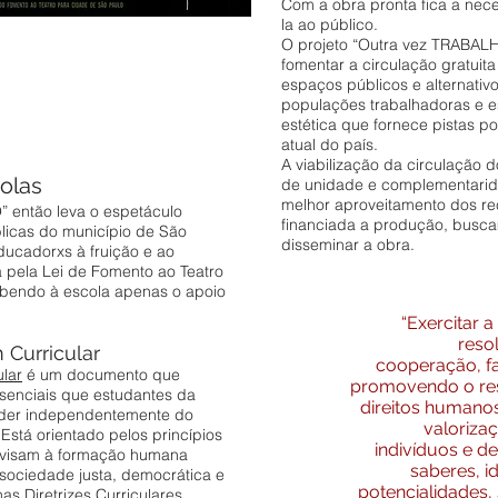
Com a obra pronta fica a nec
la ao público.
O projeto “Outra vez TRABALH
fomentar a circulação gratuit
espaços públicos e alternativ
populações trabalhadoras e 
estética que fornece pistas po
atual do país.
A viabilização da circulação 
colas
de unidade e complementarida
melhor aproveitamento dos re
 então leva o espetáculo
financiada a produção, busca
blicas do município de São
disseminar a obra.
ducadorxs à fruição e ao
da pela Lei de Fomento ao Teatro
abendo à escola apenas o apoio
“Exercitar a
reso
Curricular
cooperação, fa
lar
é um documento que
promovendo o res
senciais que estudantes da
direitos humano
der independentemente do
valoriza
stá orientado pelos princípios
indivíduos e de
ue visam à formação humana
saberes, i
 sociedade justa, democrática e
potencialidades,
s Diretrizes Curriculares