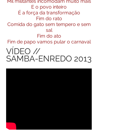
Mil militantes incomodam muito mais
E o povo inteiro
É a força da transformação
Fim do rato
Comida do gato sem tempero e sem
sal
Fim do ato
Fim de papo vamos pular o carnaval
VÍDEO //
SAMBA-ENREDO 2013
Conheça nossos outros